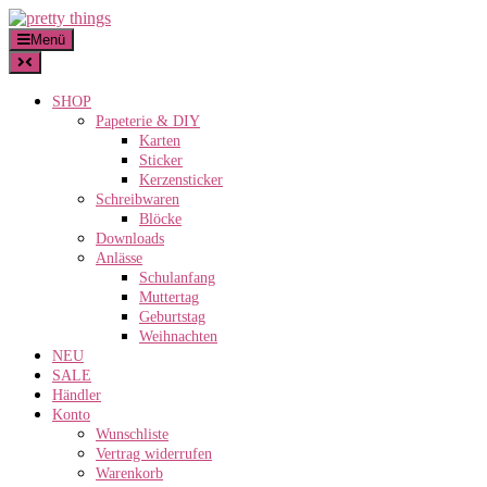
Skip
to
Menü
content
SHOP
Papeterie & DIY
Karten
Sticker
Kerzensticker
Schreibwaren
Blöcke
Downloads
Anlässe
Schulanfang
Muttertag
Geburtstag
Weihnachten
NEU
SALE
Händler
Konto
Wunschliste
Vertrag widerrufen
Warenkorb