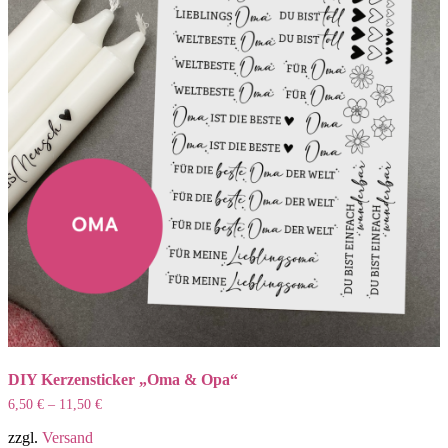
DIY Kerzensticker „Oma & Opa“
6,50
€
–
11,50
€
zzgl.
Versand