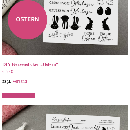
DIY Kerzensticker „Ostern“
6,50
€
zzgl.
Versand
In den Warenkorb