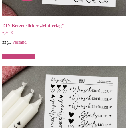
DIY Kerzensticker „Muttertag“
6,50
€
zzgl.
Versand
In den Warenkorb