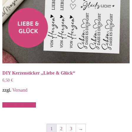
DIY Kerzensticker „Liebe & Glück“
6,50
€
zzgl.
Versand
In den Warenkorb
1
2
3
→