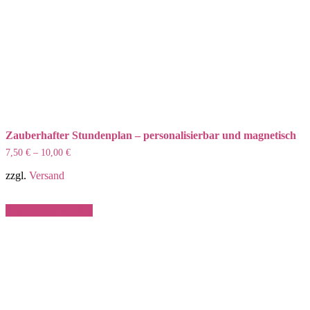
Zauberhafter Stundenplan – personalisierbar und magnetisch
7,50
€
–
10,00
€
zzgl.
Versand
Dieses
Ausführung wählen
Produkt
weist
mehrere
Varianten
auf.
Die
Optionen
können