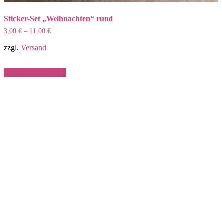
Sticker-Set „Weihnachten“ rund
3,00
€
–
11,00
€
zzgl.
Versand
Dieses
Ausführung wählen
Produkt
weist
mehrere
Varianten
auf.
Die
Optionen
können
auf
der
Produktseite
gewählt
werden