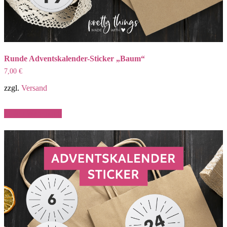
Runde Adventskalender-Sticker „Baum“
7,00
€
zzgl.
Versand
In den Warenkorb