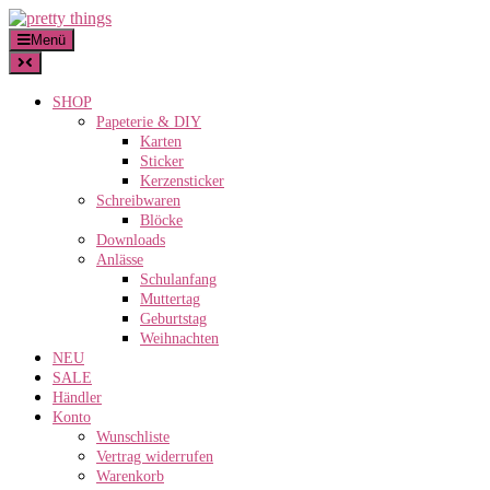
Skip
to
Menü
content
SHOP
Papeterie & DIY
Karten
Sticker
Kerzensticker
Schreibwaren
Blöcke
Downloads
Anlässe
Schulanfang
Muttertag
Geburtstag
Weihnachten
NEU
SALE
Händler
Konto
Wunschliste
Vertrag widerrufen
Warenkorb