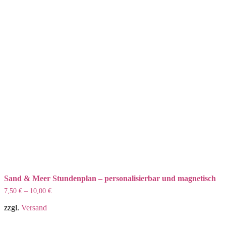
auf
der
Produktseite
gewählt
werden
Sand & Meer Stundenplan – personalisierbar und magnetisch
7,50
€
–
10,00
€
zzgl.
Versand
Dieses