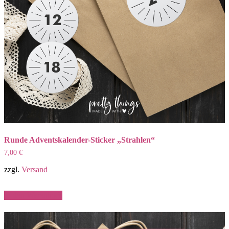
Runde Adventskalender-Sticker „Strahlen“
7,00
€
zzgl.
Versand
In den Warenkorb