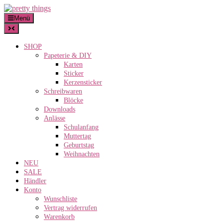
Skip
to
Menü
content
SHOP
Papeterie & DIY
Karten
Sticker
Kerzensticker
Schreibwaren
Blöcke
Downloads
Anlässe
Schulanfang
Muttertag
Geburtstag
Weihnachten
NEU
SALE
Händler
Konto
Wunschliste
Vertrag widerrufen
Warenkorb