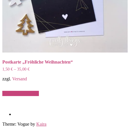
Postkarte „Fröhliche Weihnachten“
1,50
€
–
35,00
€
zzgl.
Versand
Dieses
Ausführung wählen
Produkt
weist
mehrere
Varianten
auf.
Die
Theme: Vogue by
Kaira
Optionen