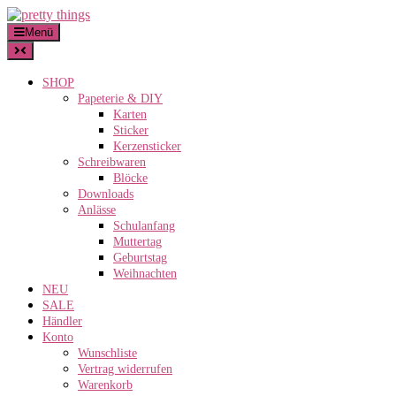
Skip
to
Menü
content
SHOP
Papeterie & DIY
Karten
Sticker
Kerzensticker
Schreibwaren
Blöcke
Downloads
Anlässe
Schulanfang
Muttertag
Geburtstag
Weihnachten
NEU
SALE
Händler
Konto
Wunschliste
Vertrag widerrufen
Warenkorb