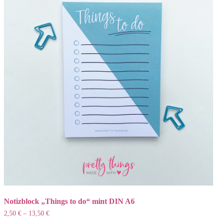
Die
Optionen
können
auf
der
Produktseite
gewählt
werden
Notizblock „Things to do“ mint DIN A6
2,50
€
–
13,50
€