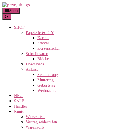
Skip
to
Menü
content
SHOP
Papeterie & DIY
Karten
Sticker
Kerzensticker
Schreibwaren
Blöcke
Downloads
Anlässe
Schulanfang
Muttertag
Geburtstag
Weihnachten
NEU
SALE
Händler
Konto
Wunschliste
Vertrag widerrufen
Warenkorb