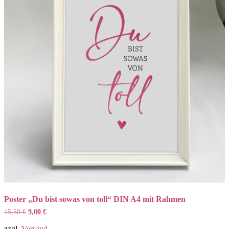
Poster „Du bist sowas von toll“ DIN A4 mit Rahmen
Ursprünglicher
Aktueller
15,50
€
9,00
€
Preis
Preis
war:
ist:
zzgl.
Versand