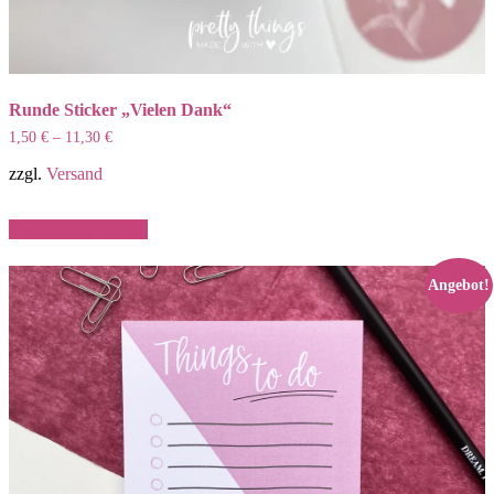
Runde Sticker „Vielen Dank“
1,50
€
–
11,30
€
zzgl.
Versand
Dieses
Ausführung wählen
Produkt
weist
mehrere
Angebot!
Varianten
auf.
Die
Optionen
können
auf
der
Produktseite
gewählt
werden