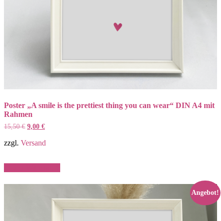
Poster „A smile is the prettiest thing you can wear“ DIN A4 mit
Rahmen
Ursprünglicher
Aktueller
15,50
€
9,00
€
Preis
Preis
war:
ist:
zzgl.
Versand
15,50 €
9,00 €.
In den Warenkorb
Angebot!