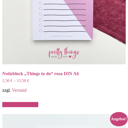
Notizblock „Things to do“ rosa DIN A6
2,50
€
–
13,50
€
zzgl.
Versand
Dieses
Ausführung wählen
Produkt
weist
mehrere
Angebot!
Varianten
auf.