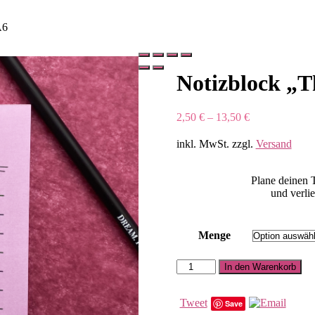
A6
Notizblock „T
2,50
€
–
13,50
€
inkl. MwSt.
zzgl.
Versand
Plane deinen 
und verli
Menge
Notizblock
In den Warenkorb
"Things
to
do"
Tweet
Save