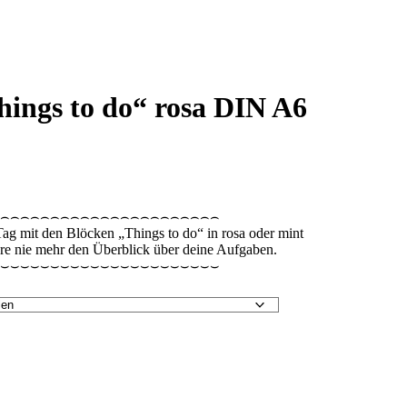
hings to do“ rosa DIN A6
⌢⌢⌢⌢⌢⌢⌢⌢⌢⌢⌢⌢⌢⌢⌢⌢⌢⌢⌢⌢⌢⌢
Tag mit den Blöcken „Things to do“ in rosa oder mint
ere nie mehr den Überblick über deine Aufgaben.
⌣⌣⌣⌣⌣⌣⌣⌣⌣⌣⌣⌣⌣⌣⌣⌣⌣⌣⌣⌣⌣⌣