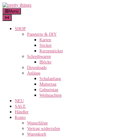
Skip
to
Menü
content
SHOP
Papeterie & DIY
Karten
Sticker
Kerzensticker
Schreibwaren
Blöcke
Downloads
Anlässe
Schulanfang
Muttertag
Geburtstag
Weihnachten
NEU
SALE
Händler
Konto
Wunschliste
Vertrag widerrufen
Warenkorb