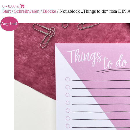
0
- 0,00 €
Start
/
Schreibwaren
/
Blöcke
/ Notizblock „Things to do“ rosa DIN 
Angebot!